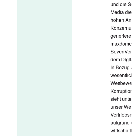
und die Se
Media die e
hohen Ante
Konzernum
generieren,
maxdome u
SevenVentu
dem Digital
In Bezug au
wesentlich
Wettbewerb
Korruption
steht unter
unser Werb
Vertriebsmo
aufgrund de
wirtschaftli