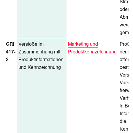
Straf
oder
Abma
werde
gemac
GRI
Verstöße im
Marketing und
ProSi
417-
Zusammenhang mit
Produktkennzeichnung
berich
2
Produktinformationen
öffent
und Kennzeichnung
bestät
Verst
Vorsch
freiwil
Verha
in Bez
Inform
die
Kennz