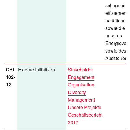
schonenden
effizienten
natürlichen
sowie die V
unseres
Energiever
sowie des 
Ausstoßes.
GRI
Externe Initiativen
Stakeholder
102-
Engagement
12
Organisation
Diversity
Management
Unsere Projekte
Geschäftsbericht
2017