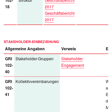
102-
Struktur
Geschäftsbericht
18
2017
Geschäftsbericht
2017
STAKEHOLDER-EINBEZIEHUNG
Allgemeine Angaben
Verweis
Erl
GRI
Stakeholder-Gruppen
Stakeholder
102-
Engagement
40
GRI
Kollektivvereinbarungen
Wir
102-
all
41
Ent
die
Mit