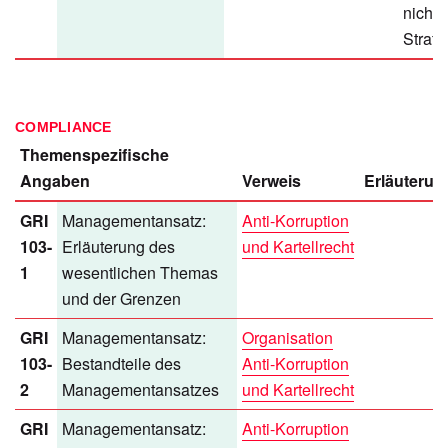
nichtf
Strafe
COMPLIANCE
Themenspezifische
Angaben
Verweis
Erläuterun
GRI
Managementansatz:
Anti-Korruption
103-
Erläuterung des
und Kartellrecht
1
wesentlichen Themas
und der Grenzen
GRI
Managementansatz:
Organisation
103-
Bestandteile des
Anti-Korruption
2
Managementansatzes
und Kartellrecht
GRI
Managementansatz:
Anti-Korruption