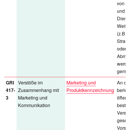
von P
und
Dienst
Weite
(z.B. 
Straf
oder
Abma
werde
gemac
GRI
Verstöße im
Marketing und
An die
417-
Zusammenhang mit
Produktkennzeichnung
berich
3
Marketing und
öffent
Kommunikation
bestät
Verst
gesetz
Vorsch