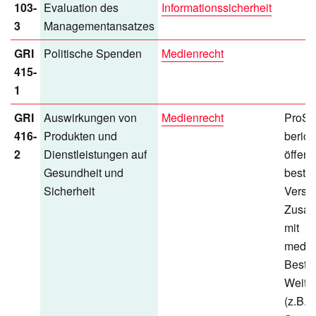
103-
Evaluation des
Informationssicherheit
3
Managementansatzes
GRI
Politische Spenden
Medienrecht
415-
1
GRI
Auswirkungen von
Medienrecht
ProSi
416-
Produkten und
berich
2
Dienstleistungen auf
öffent
Gesundheit und
bestät
Sicherheit
Verst
Zusa
mit
medie
Besti
Weite
(z.B. 