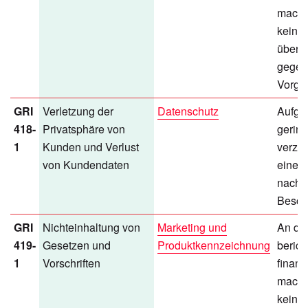
mache
keine
über 
gegen 
Vorga
GRI
Verletzung der
Datenschutz
Aufgr
418-
Privatsphäre von
gering
1
Kunden und Verlust
verzic
von Kundendaten
einen
nach
Besch
GRI
Nichteinhaltung von
Marketing und
An die
419-
Gesetzen und
Produktkennzeichnung
berich
1
Vorschriften
finanz
mache
keine