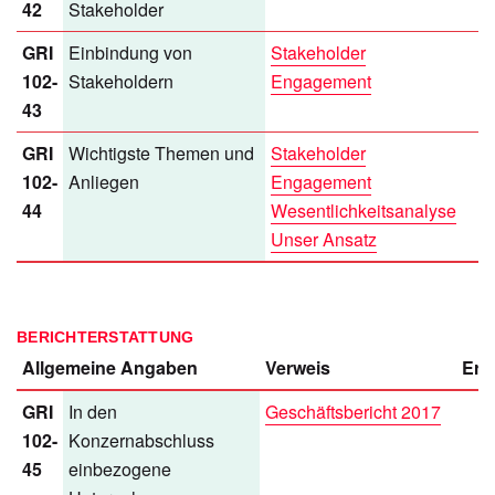
42
Stakeholder
GRI
Einbindung von
Stakeholder
102-
Stakeholdern
Engagement
43
GRI
Wichtigste Themen und
Stakeholder
102-
Anliegen
Engagement
44
Wesentlichkeitsanalyse
Unser Ansatz
BERICHTERSTATTUNG
Allgemeine Angaben
Verweis
Erl
GRI
In den
Geschäftsbericht 2017
102-
Konzernabschluss
45
einbezogene