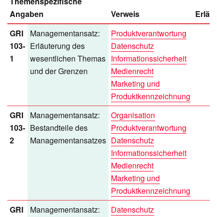
Themenspezifische
Angaben
Verweis
Erläu
GRI
Managementansatz:
Produktverantwortung
103-
Erläuterung des
Datenschutz
1
wesentlichen Themas
Informationssicherheit
und der Grenzen
Medienrecht
Marketing und
Produktkennzeichnung
GRI
Managementansatz:
Organisation
103-
Bestandteile des
Produktverantwortung
2
Managementansatzes
Datenschutz
Informationssicherheit
Medienrecht
Marketing und
Produktkennzeichnung
GRI
Managementansatz:
Datenschutz