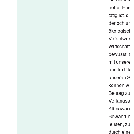
hoher Energ
tätig ist, si
denoch uns
ökologisch
Verantwortu
Wirtschaft
bewusst. G
mit unseren
und im Dial
unseren St
können wir 
Beitrag zur
Verlangsam
Klimawande
Bewahrung 
leisten, zum
durch einen