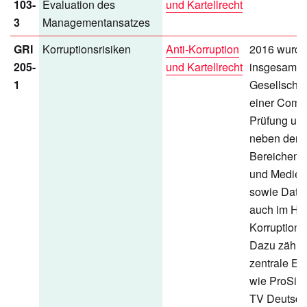
103-
Evaluation des
und Kartellrecht
3
Managementansatzes
GRI
Korruptionsrisiken
Anti-Korruption
2016 wurd
205-
und Kartellrecht
insgesamt 
1
Gesellschaf
einer Comp
Prüfung unt
neben den
Bereichen K
und Medien
sowie Date
auch im Hin
Korruptionsr
Dazu zählt
zentrale Ei
wie ProSie
TV Deutsch