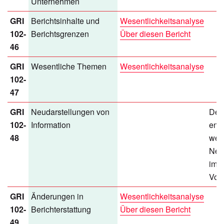
Unternehmen
GRI
Berichtsinhalte und
Wesentlichkeitsanalyse
102-
Berichtsgrenzen
Über diesen Bericht
46
GRI
Wesentliche Themen
Wesentlichkeitsanalyse
102-
47
GRI
Neudarstellungen von
Der 
102-
Information
enth
48
wes
Neu
im 
Vorj
GRI
Änderungen in
Wesentlichkeitsanalyse
102-
Berichterstattung
Über diesen Bericht
49