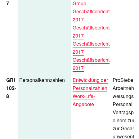
7
Group
Geschäftsbericht
2017
Geschäftsbericht
2017
Geschäftsbericht
2017
Geschäftsbericht
2017
GRI
Personalkennzahlen
Entwicklung der
ProSiebenSa
102-
Personalzahlen
Arbeitnehm
8
Work-Life-
weisungsg
Angebote
Personal v
Vertragspart
einem zum 
zur Gesamt
unwesentli