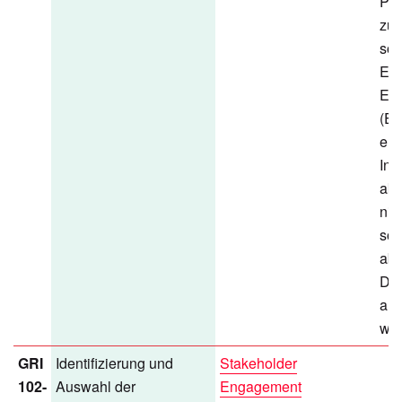
Pro
zu
so
Eu
Em
(EE
ent
Ind
akt
nic
sol
abe
Dat
au
wer
GRI
Identifizierung und
Stakeholder
102-
Auswahl der
Engagement