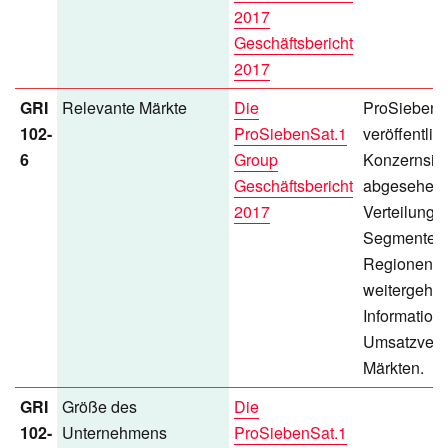
2017
Geschäftsbericht
2017
GRI
Relevante Märkte
Die
ProSiebenS
102-
ProSiebenSat.1
veröffentlich
6
Group
Konzernsic
Geschäftsbericht
abgesehen 
2017
Verteilung 
Segmenten
Regionen k
weitergehe
Information
Umsatzvert
Märkten.
GRI
Größe des
Die
102-
Unternehmens
ProSiebenSat.1