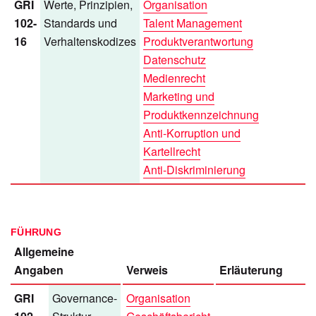
GRI
Werte, Prinzipien,
Organisation
102-
Standards und
Talent Management
16
Verhaltenskodizes
Produktverantwortung
Datenschutz
Medienrecht
Marketing und
Produktkennzeichnung
Anti-Korruption und
Kartellrecht
Anti-Diskriminierung
FÜHRUNG
Allgemeine
Angaben
Verweis
Erläuterung
GRI
Governance-
Organisation