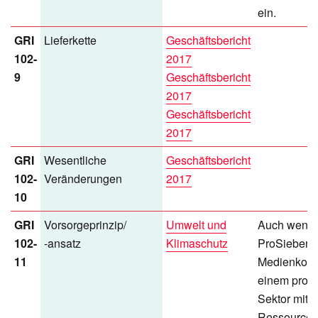
ein.
GRI
Lieferkette
Geschäftsbericht
102-
2017
9
Geschäftsbericht
2017
Geschäftsbericht
2017
GRI
Wesentliche
Geschäftsbericht
102-
Veränderungen
2017
10
GRI
Vorsorgeprinzip/
Umwelt und
Auch wenn
102-
-ansatz
Klimaschutz
ProSiebenSa
11
Medienkonze
einem prod
Sektor mit 
Ressourcen