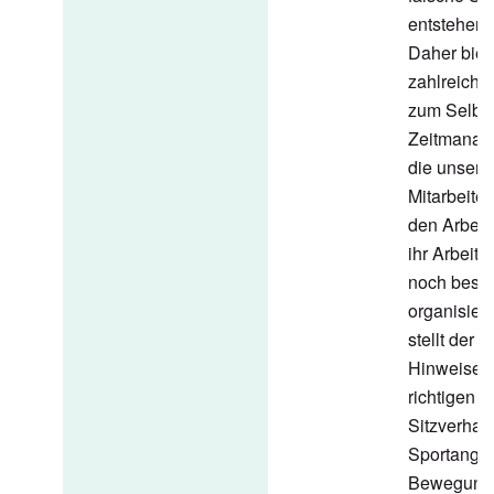
entstehen 
Daher biet
zahlreiche
zum Selbst
Zeitmanag
die unsere
Mitarbeiter
den Arbeit
ihr Arbeits
noch besse
organisier
stellt der 
Hinweise 
richtigen
Sitzverhal
Sportange
Bewegungs